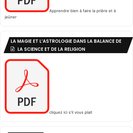
à
d
l
u
Apprendre bien à faire la prière et à
'
m
jeûner
e
o
x
i
c
s
LA MAGIE ET L’ASTROLOGIE DANS LA BALANCE DE
e
d
l
e
LA SCIENCE ET DE LA RELIGION
l
R
e
a
n
m
t
a
a
d
u
a
t
n
e
(
u
0
r
2
cliquez ici s'il vous plait
M
)
a
m