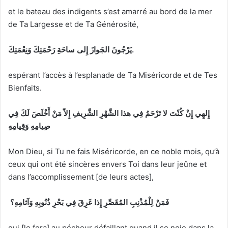
et le bateau des indigents s’est amarré au bord de la mer
de Ta Largesse et de Ta Générosité,
وَنِعْمَتِكَ
رَحْمَتِكَ
ساحَةِ
إِلى
الجَوازَ
يَرْجُونَ
.
espérant l’accès à l’esplanade de Ta Miséricorde et de Tes
Bienfaits.
إِلهِي
إِنْ
كُنْتَ
لا تَرْحَمُ
فِي
هذا
الشَّهْرِ
الشَّرِيفِ
إِلاّ
مَنْ
أَخْلَصَ
لَكَ
فِي
صِيامِهِ
وَقِيامِهِ
Mon Dieu, si Tu ne fais Miséricorde, en ce noble mois, qu’à
ceux qui ont été sincères envers Toi dans leur jeûne et
dans l’accomplissement [de leurs actes],
فَمَنْ
لِلْمُذْنِبِ
المُقَصِّرِ
إِذا
غَرِقَ
فِي
بَحْرِ
ذُنُوبِهِ
وَآثامِهِ
؟
qui [le fera] au pécheur défaillant quand il se noie dans la