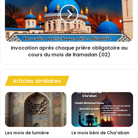
e
v
u
o
g
c
l
a
e
t
"
i
l
o
e
Invocation après chaque prière obligatoire au
n
c
cours du mois de Ramadan (02)
a
h
p
e
r
f
è
-
Articles similaires
s
d
c
’
h
œ
a
u
q
v
u
r
e
e
p
l
r
Les mois de lumière
Le mois béni de Cha’aban
i
i