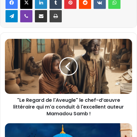
Telegram
Viber
Partager par email
Imprimer
"
L
e
R
e
g
a
r
d
"Le Regard de l'Aveugle" le chef-d’œuvre
d
littéraire qui m'a conduit à l'excellent auteur
e
l
Mamadou Samb !
'
A
I
v
n