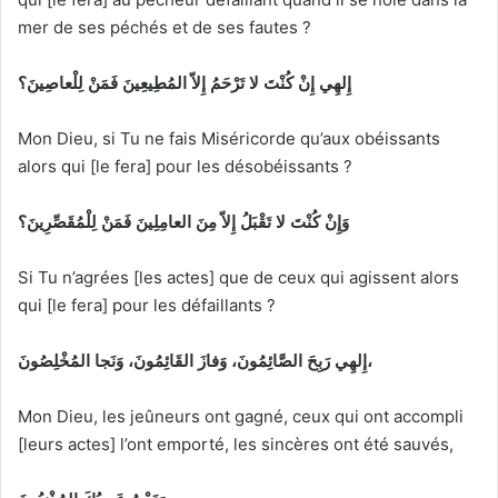
mer de ses péchés et de ses fautes ?
إِلهِي
إِنْ
كُنْتَ
لا تَرْحَمُ
إِلاّ
المُطِيعِينَ
فَمَنْ
لِلْعاصِينَ
؟
Mon Dieu, si Tu ne fais Miséricorde qu’aux obéissants
alors qui [le fera] pour les désobéissants ?
وَإِنْ
كُنْتَ
لا تَقْبَلُ
إِلاّ
مِنَ
العامِلِينَ
فَمَنْ
لِلْمُقَصِّرِينَ
؟
Si Tu n’agrées [les actes] que de ceux qui agissent alors
qui [le fera] pour les défaillants ?
المُخْلِصُونَ،
إِلهِي
رَبِحَ
الصَّائِمُونَ،
وَفازَ
القَائِمُونَ،
وَنَجا
Mon Dieu, les jeûneurs ont gagné, ceux qui ont accompli
[leurs actes] l’ont emporté, les sincères ont été sauvés,