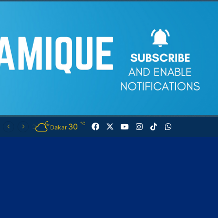
℃
30
Facebook
X
YouTube
Instagram
TikTok
WhatsApp
Dakar