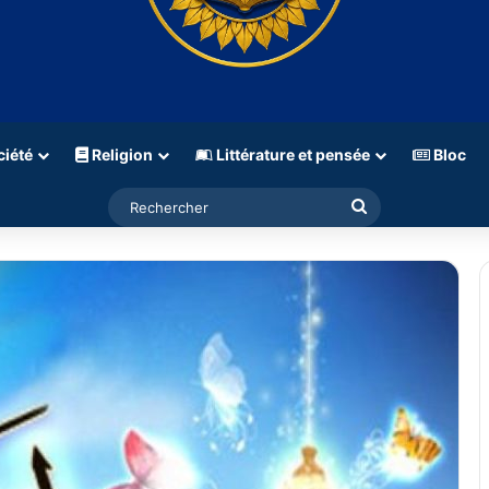
iété
Religion
Littérature et pensée
Bloc
Rechercher