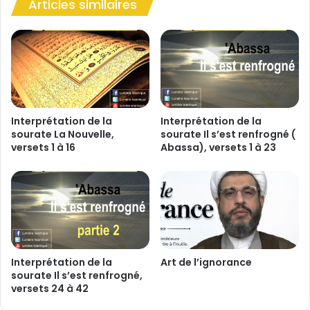
Articles similaires
u
r
s
Interprétation de la
Interprétation de la
sourate La Nouvelle,
sourate Il s’est renfrogné (
versets 1 à 16
Abassa), versets 1 à 23
Interprétation de la
Art de l’ignorance
sourate Il s’est renfrogné,
versets 24 à 42