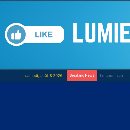
samedi, août 8 2026
Breaking News
Le combat cont