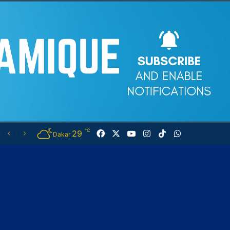
℃
29
Facebook
X
YouTube
Instagram
TikTok
WhatsApp
Dakar