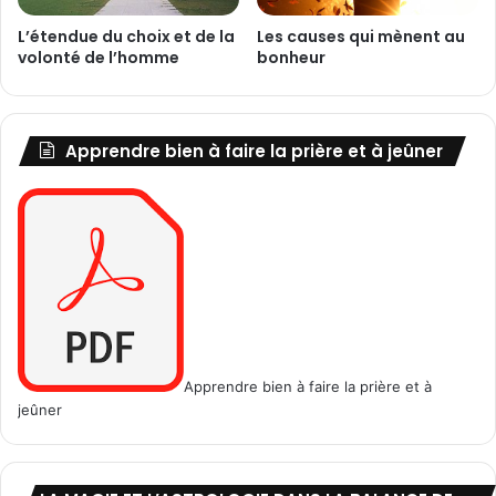
d
r
L’étendue du choix et de la
Les causes qui mènent au
a
e
volonté de l’homme
bonheur
t
t
s
é
d
e
u
t
Apprendre bien à faire la prière et à jeûner
d
d
i
e
a
l
b
a
l
l
e
i
!
b
.
é
.
r
a
Apprendre bien à faire la prière et à
t
jeûner
i
o
n