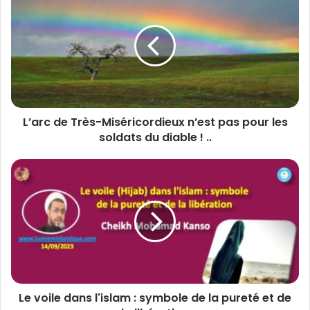
’
a
r
c
d
e
T
r
L’arc de Très-Miséricordieux n’est pas pour les
è
soldats du diable ! ..
s
-
M
L
i
e
s
v
é
o
r
i
i
l
c
e
o
d
r
a
d
Le voile dans l'islam : symbole de la pureté et de
n