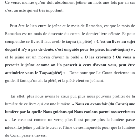
Ce verset montre qu’on doit absolument jeûner un mois une fois par an car
c’est un acte qui est très important.
Peut-être le lien entre le jeûne et le mois de Ramadan, est que le mois de
Ramadan est un mois de descente du coran, le dernier livre céleste. Et pour
comprendre ce livre, il faut avoir le taqwa (la piété)
« C’est un livre au sujet
duquel il n’y a pas de doute, c’est un guide pour les pieux (mout-taqine) »
,
et le jeûne est un moyen d’avoir la piété
« O les croyants ! On vous a
prescrit le jeûne comme on l’a prescrit à ceux d’avant vous, peut être
atteindriez vous le Taqwa(piété) »
. Donc pour que Le Coran devienne un
guide, il faut qu’on ait la piété, et la piété vient en jeûnant.
En effet, plus nous avons le cœur pur, plus nous pouvons profiter de la
lumière de ce livre qui est une lumière.
« Nous en avons fait (du Coran) une
lumière par la quelle Nous guidons qui Nous voulons parmi nos serviteurs
»
. Le cœur est comme un verre, plus il est propre plus la lumière passe
mieux. Le jeûne purifie le cœur et l’âme de ses impuretés pour que la lumière
du Coran passe a travers.