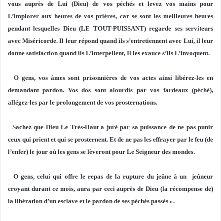
vous auprès de Lui (Dieu) de vos péchés et levez vos mains pour
L’implorer aux heures de vos prières, car se sont les meilleures heures
pendant lesquelles Dieu (LE TOUT-PUISSANT) regarde ses serviteurs
avec Miséricorde. Il leur répond quand ils s’entretiennent avec Lui, il leur
donne satisfaction quand ils L’interpellent, Il les exauce s’ils L’invoquent.
O gens, vos âmes sont prisonnières de vos actes ainsi libérez-les en
demandant pardon. Vos dos sont alourdis par vos fardeaux (péché),
allégez-les par le prolongement de vos prosternations.
Sachez que Dieu Le Très-Haut a juré par sa puissance de ne pas punir
ceux qui prient et qui se prosternent. Et de ne pas les effrayer par le feu (de
l’enfer) le jour où les gens se lèveront pour Le Seigneur des mondes.
O gens, celui qui offre le repas de la rupture du jeûne à un jeûneur
croyant durant ce mois, aura par ceci auprès de Dieu (la récompense de)
la libération d’un esclave et le pardon de ses péchés passés ».