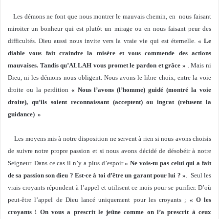
Les démons ne font que nous montrer le mauvais chemin, en nous faisant
miroiter un bonheur qui est plutôt un mirage ou en nous faisant peur des
difficultés. Dieu aussi nous invite vers la vraie vie qui est éternelle.
« Le
diable vous fait craindre la misère et vous commende des actions
mauvaises. Tandis qu’ALLAH vous promet le pardon et grâce »
. Mais ni
Dieu, ni les démons nous obligent. Nous avons le libre choix, entre la voie
droite ou la perdition
« Nous l’avons (l’homme) guidé (montré la voie
droite), qu’ils soient reconnaissant (acceptent) ou ingrat (refusent la
guidance) »
Les moyens mis à notre disposition ne servent à rien si nous avons choisis
de suivre notre propre passion et si nous avons décidé de désobéir à notre
Seigneur. Dans ce cas il n’y a plus d’espoir
« Ne vois-tu pas celui qui a fait
de sa passion son dieu ? Est-ce à toi d’être un garant pour lui ? »
. Seul les
vrais croyants répondent à l’appel et utilisent ce mois pour se purifier. D’où
peut-être l’appel de Dieu lancé uniquement pour les croyants ;
« O les
croyants ! On vous a prescrit le jeûne comme on l’a prescrit à ceux