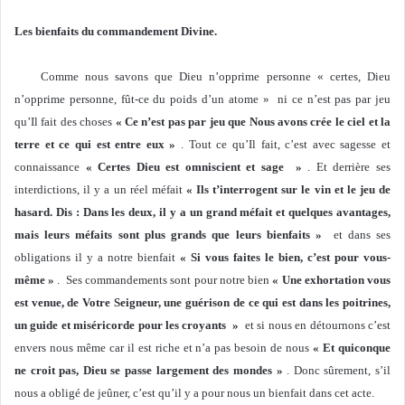
Les bienfaits du commandement Divine.
Comme nous savons que Dieu n’opprime personne « certes, Dieu
n’opprime personne, fût-ce du poids d’un atome » ni ce n’est pas par jeu
qu’Il fait des choses
« Ce n’est pas par jeu que Nous avons crée le ciel et la
terre et ce qui est entre eux »
. Tout ce qu’Il fait, c’est avec sagesse et
connaissance
« Certes Dieu est omniscient et sage »
. Et derrière ses
interdictions, il y a un réel méfait
« Ils t’interrogent sur le vin et le jeu de
hasard. Dis : Dans les deux, il y a un grand méfait et quelques avantages,
mais leurs méfaits sont plus grands que leurs bienfaits »
et dans ses
obligations il y a notre bienfait
« Si vous faites le bien, c’est pour vous-
même »
. Ses commandements sont pour notre bien
« Une exhortation vous
est venue, de Votre Seigneur, une guérison de ce qui est dans les poitrines,
un guide et miséricorde pour les croyants »
et si nous en détournons c’est
envers nous même car il est riche et n’a pas besoin de nous
« Et quiconque
ne croit pas, Dieu se passe largement des mondes »
. Donc sûrement, s’il
nous a obligé de jeûner, c’est qu’il y a pour nous un bienfait dans cet acte.