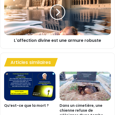
(
a
d
f
o
f
'
e
â
c
'
t
)
i
r
L'affection divine est une armure robuste
o
e
n
c
d
o
i
m
Articles similaires
v
m
i
a
n
n
e
d
e
é
s
e
t
s
u
(
n
Qu’est-ce que la mort ?
Dans un cimetière, une
l
chienne refuse de
e
o