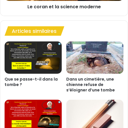
t
m
Le coran et la science moderne
l
a
a
G
s
i
c
r
Articles similaires
i
o
e
u
n
x
c
s
e
u
m
r
o
l
d
u
e
Que se passe-t-il dans la
Dans un cimetière, une
m
tombe ?
chienne refuse de
r
s’éloigner d’une tombe
i
n
è
e
r
e
i
s
l