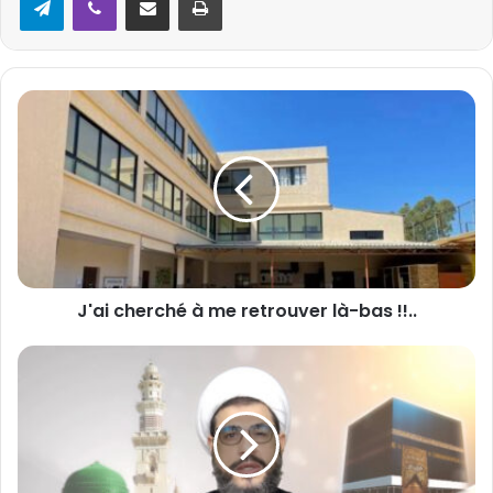
J
'
a
i
c
h
e
r
c
J'ai cherché à me retrouver là-bas !!..
h
é
à
L
m
'
e
i
r
s
e
l
t
a