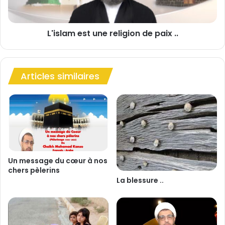
r
m
o
e
u
s
L'islam est une religion de paix ..
v
t
e
u
r
n
l
e
Articles similaires
à
r
-
e
b
l
a
i
s
g
!
i
!
o
.
n
.
d
Un message du cœur à nos
chers pèlerins
e
La blessure ..
p
a
i
x
.