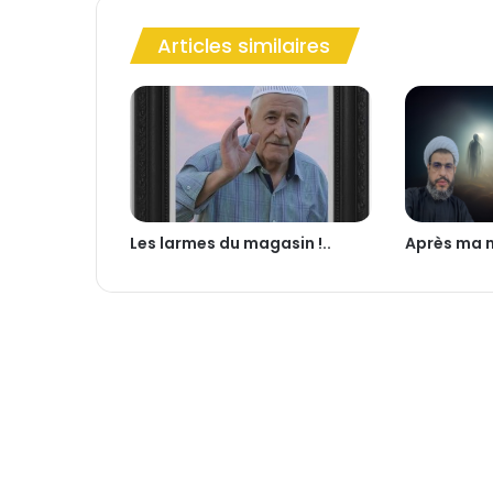
s
a
Articles similaires
n
A
l
-
M
u
j
t
a
Les larmes du magasin !..
Après ma 
b
a
(
a
s
)