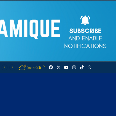
℃
29
Facebook
X
YouTube
Instagram
TikTok
WhatsApp
Dakar