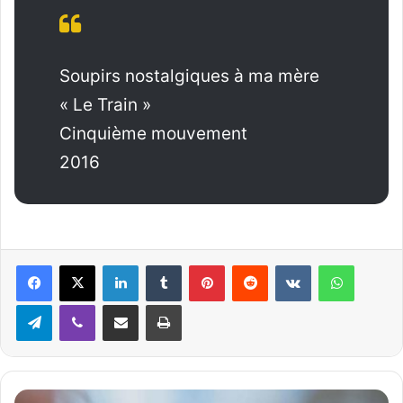
Soupirs nostalgiques à ma mère
« Le Train »
Cinquième mouvement
2016
Linkedin
Tumblr
Pinterest
Reddit
VKontakte
WhatsApp
Telegram
Viber
Partager par email
Imprimer
M