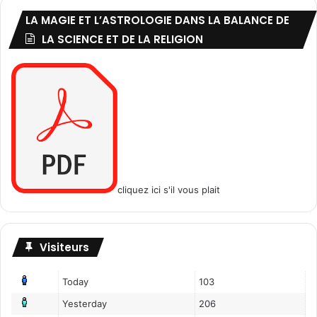
k
LA MAGIE ET L’ASTROLOGIE DANS LA BALANCE DE
a
LA SCIENCE ET DE LA RELIGION
n
s
o
.
.
cliquez ici s'il vous plait
Visiteurs
Today
103
Yesterday
206