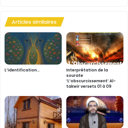
t
r
e
Articles similaires
l
a
n
a
t
u
r
e
h
L’identification…
Interprétation de la
sourate
u
‘L’obscurcissement’ Al-
m
takwir versets 01 à 09
a
i
n
e
e
t
l