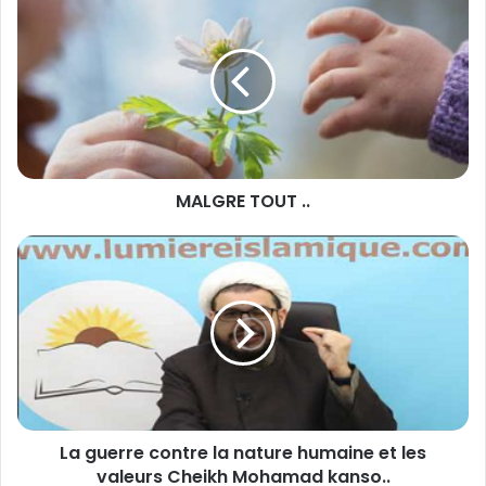
A
L
G
R
E
T
O
U
MALGRE TOUT ..
T
.
.
L
a
g
u
e
r
r
e
c
La guerre contre la nature humaine et les
o
valeurs Cheikh Mohamad kanso..
n