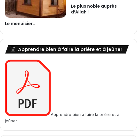
e
Le plus noble auprès
s
d’Allah !
v
a
Le menuisier..
l
e
u
r
Apprendre bien à faire la prière et à jeûner
s
C
h
e
i
k
h
M
o
h
Apprendre bien à faire la prière et à
a
jeûner
m
a
d