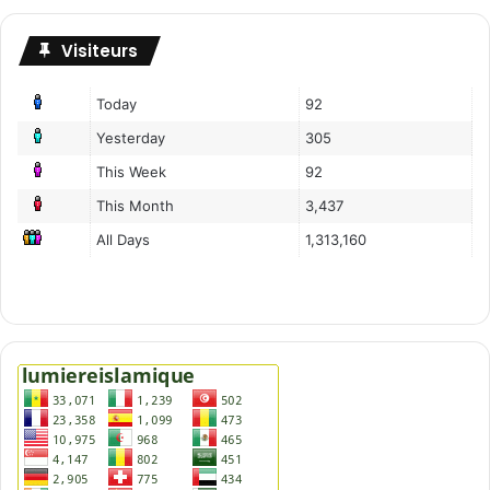
Visiteurs
Today
92
Yesterday
305
This Week
92
This Month
3,437
All Days
1,313,160