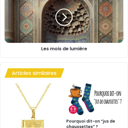
e
n
s
m
o
i
s
d
e
Les mois de lumière
l
u
m
i
Articles similaires
è
r
e
Pourquoi dit-on “jus de
chaussettes” ?