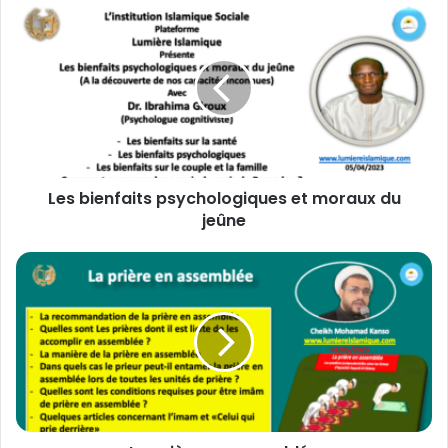
L
e
s
b
i
e
n
f
a
Les bienfaits psychologiques et moraux du
i
jeûne
t
s
p
L
s
a
y
p
c
r
h
i
o
è
l
r
o
e
g
e