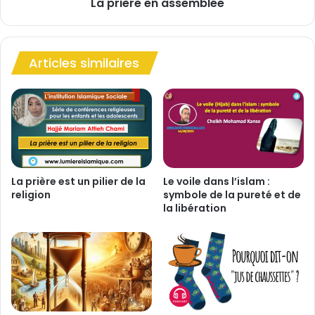
i
La prière en assemblée
n
q
a
u
s
e
s
s
Articles similaires
e
e
m
t
b
m
l
o
é
r
e
a
u
x
La prière est un pilier de la
Le voile dans l’islam :
d
religion
symbole de la pureté et de
la libération
u
j
e
û
n
e