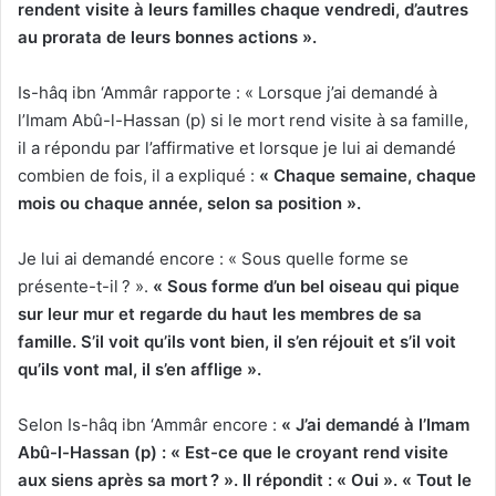
rendent visite à leurs familles chaque vendredi, d’autres
au prorata de leurs bonnes actions ».
Is-hâq ibn ‘Ammâr rapporte : « Lorsque j’ai demandé à
l’Imam Abû-l-Hassan (p) si le mort rend visite à sa famille,
il a répondu par l’affirmative et lorsque je lui ai demandé
combien de fois, il a expliqué :
« Chaque semai
ne, chaque
mois ou chaque année, selon sa position ».
Je lui ai demandé encore : « Sous quelle forme se
présente-t-il ? ».
« Sous forme d’un bel oiseau qui pique
sur leur mur et regarde du haut les membres de sa
famille. S’il voit qu’ils vont bien, il s’en réjouit et s’il voit
qu’ils vont mal, il s’e
n afflige ».
Selon Is-hâq ibn ‘Ammâr encore :
« J’ai demandé à l’Imam
Abû-l-Hassan (p) : « Est-ce que le croyant rend visite
aux siens après sa mort ? ». Il répondit : « Oui ». « Tout le