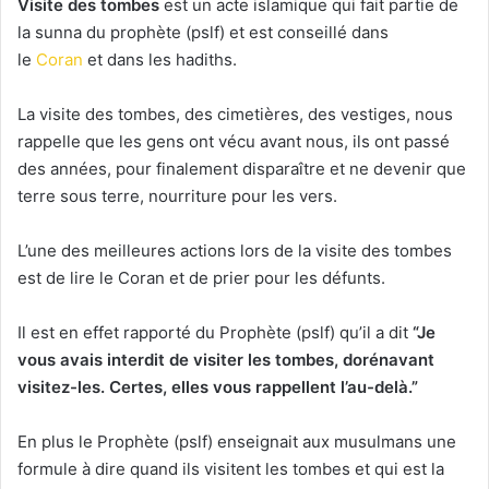
Visite des tombes
est un acte islamique qui fait partie de
la sunna du prophète (pslf) et est conseillé dans
le
Coran
et dans les hadiths.
La visite des tombes, des cimetières, des vestiges, nous
rappelle que les gens ont vécu avant nous, ils ont passé
des années, pour finalement disparaître et ne devenir que
terre sous terre, nourriture pour les vers.
L’une des meilleures actions lors de la visite des tombes
est de lire le Coran et de prier pour les défunts.
Il est en effet rapporté du Prophète (pslf) qu’il a dit
“Je
vou
s a
vais interdit de vi
s
iter les tombes,
doré
na
vant
vi
s
itez-les. Certes, elles vous rappelle
nt
l’au-delà.”
En plus le Prophète (pslf) enseignait aux musulmans une
formule à dire quand ils visitent les tombes et qui est la