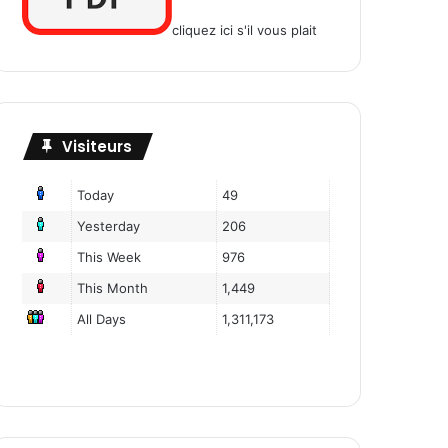
cliquez ici s'il vous plait
Visiteurs
Today
49
Yesterday
206
This Week
976
This Month
1,449
All Days
1,311,173