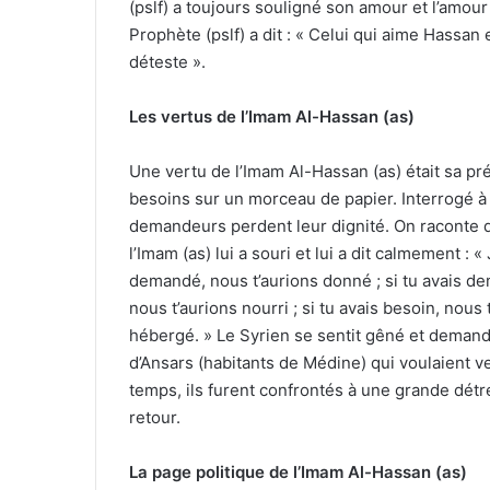
(pslf) a toujours souligné son amour et l’amou
Prophète (pslf) a dit : « Celui qui aime Hassan
déteste ».
Les vertus de l’Imam Al-Hassan (as)
Une vertu de l’Imam Al-Hassan (as) était sa pr
besoins sur un morceau de papier. Interrogé à ce
demandeurs perdent leur dignité. On raconte q
l’Imam (as) lui a souri et lui a dit calmement :
demandé, nous t’aurions donné ; si tu avais dem
nous t’aurions nourri ; si tu avais besoin, nous 
hébergé. » Le Syrien se sentit gêné et demand
d’Ansars (habitants de Médine) qui voulaient ven
temps, ils furent confrontés à une grande détre
retour.
La page politique de l’Imam Al-Hassan (as)