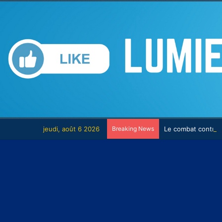
jeudi, août 6 2026
Breaking News
Le combat contre