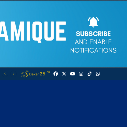
℃
25
Facebook
X
YouTube
Instagram
TikTok
WhatsApp
Dakar