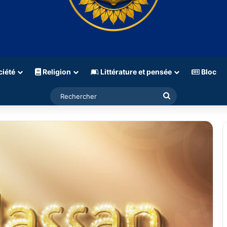
iété
Religion
Littérature et pensée
Bloc
Rechercher