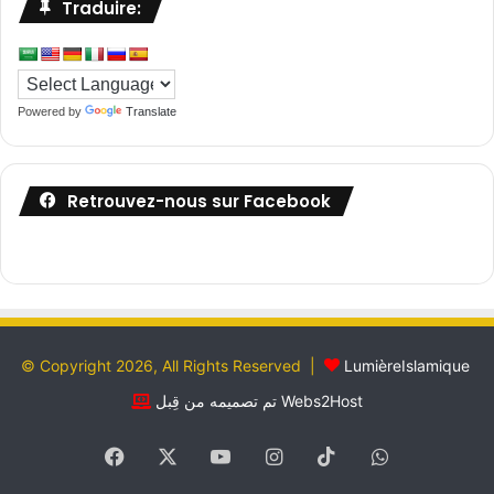
Traduire:
Powered by
Translate
Retrouvez-nous sur Facebook
© Copyright 2026, All Rights Reserved |
LumièreIslamique
تم تصميمه من قِبل Webs2Host
Facebook
X
YouTube
Instagram
TikTok
WhatsApp