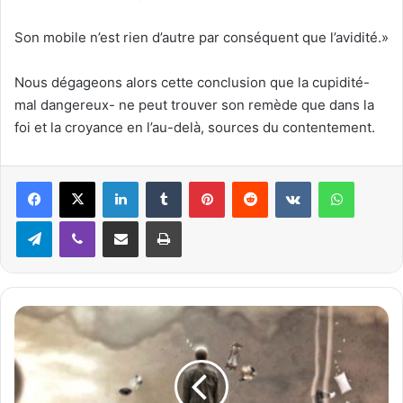
Son mobile n’est rien d’autre par conséquent que l’avidité.»
Nous dégageons alors cette conclusion que la cupidité-
mal dangereux- ne peut trouver son remède que dans la
foi et la croyance en l’au-delà, sources du contentement.
Linkedin
Tumblr
Pinterest
Reddit
VKontakte
WhatsApp
Telegram
Viber
Partager par email
Imprimer
L
e
s
D
e