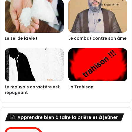
g
i
u
-
e
M
ê
m
e
Le sel de la vie !
Le combat contre son âme
Le mauvais caractère est
La Trahison
répugnant
Apprendre bien à faire la prière et à jeûner