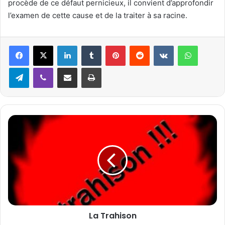
procède de ce défaut pernicieux, il convient d’approfondir
l’examen de cette cause et de la traiter à sa racine.
Linkedin
Tumblr
Pinterest
Reddit
VKontakte
WhatsApp
Telegram
Viber
Partager par email
Imprimer
L
a
T
r
a
h
i
s
o
La Trahison
n