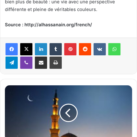
bien plus de beauté : une vie avec une perspective
différente et pleine de véritables couleurs.
Source : http://alhassanain.org/french/
Linkedin
Tumblr
Pinterest
Reddit
VKontakte
WhatsApp
Telegram
Viber
Partager par email
Imprimer
L
e
M
a
s
j
i
d