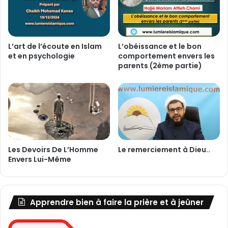
t
e
(
'
A
L’art de l’écoute en Islam
L’obéissance et le bon
et en psychologie
comportement envers les
h
parents (2ème partie)
d
)
e
t
l
e
s
e
Les Devoirs De L’Homme
Le remerciement à Dieu..
r
Envers Lui-Même
m
e
n
t
Apprendre bien à faire la prière et à jeûner
(
Q
a