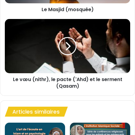
(
Le Masjid (mosquée)
m
o
s
L
q
e
u
v
é
œ
e
u
)
(
n
i
t
Le vœu (nithr), le pacte ('Ahd) et le serment
h
(Qasam)
r
)
,
l
Articles similaires
e
p
a
c