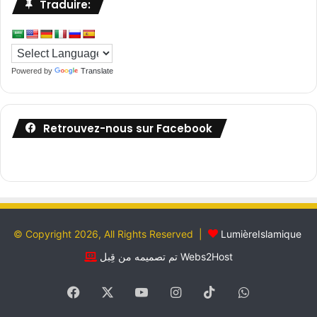
Traduire:
Powered by
Translate
Retrouvez-nous sur Facebook
© Copyright 2026, All Rights Reserved |
LumièreIslamique
تم تصميمه من قِبل Webs2Host
Facebook
X
YouTube
Instagram
TikTok
WhatsApp