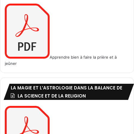
)
,
v
e
r
s
e
t
s
1
Apprendre bien à faire la prière et à
à
jeûner
2
3
LA MAGIE ET L’ASTROLOGIE DANS LA BALANCE DE
LA SCIENCE ET DE LA RELIGION