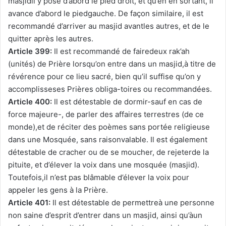
masjidil y pose d’abord le pied droit, et qu’en en sortant, il
avance d’abord le piedgauche. De façon similaire, il est
recommandé d’arriver au masjid avantles autres, et de le
quitter après les autres.
Article 399:
Il est recommandé de fairedeux rak’ah
(unités) de Prière lorsqu’on entre dans un masjid,à titre de
révérence pour ce lieu sacré, bien qu’il suffise qu’on y
accomplisseses Prières obliga-toires ou recommandées.
Article 400:
Il est détestable de dormir-sauf en cas de
force majeure-, de parler des affaires terrestres (de ce
monde),et de réciter des poèmes sans portée religieuse
dans une Mosquée, sans raisonvalable. Il est également
détestable de cracher ou de se moucher, de rejeterde la
pituite, et d’élever la voix dans une mosquée (masjid).
Toutefois,il n’est pas blâmable d’élever la voix pour
appeler les gens à la Prière.
Article 401:
Il est détestable de permettreà une personne
non saine d’esprit d’entrer dans un masjid, ainsi qu’àun