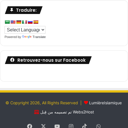
Traduire:
Powered by
Translate
Retrouvez-nous sur Facebook
© Copyright 2026, All Rights Reserved |
LumièreIslamique
تم تصميمه من قِبل Webs2Host
Facebook
X
YouTube
Instagram
TikTok
WhatsApp