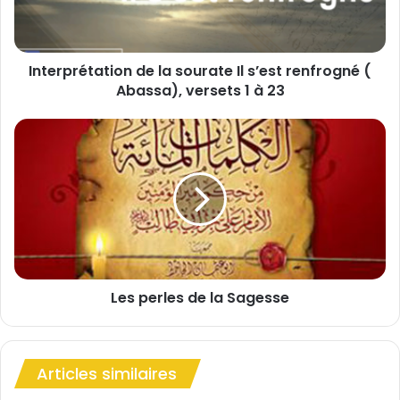
r
é
t
Interprétation de la sourate Il s’est renfrogné (
a
Abassa), versets 1 à 23
t
i
o
L
n
e
d
s
e
p
l
e
a
r
s
l
o
e
u
s
r
Les perles de la Sagesse
d
a
e
t
l
e
a
I
Articles similaires
S
l
a