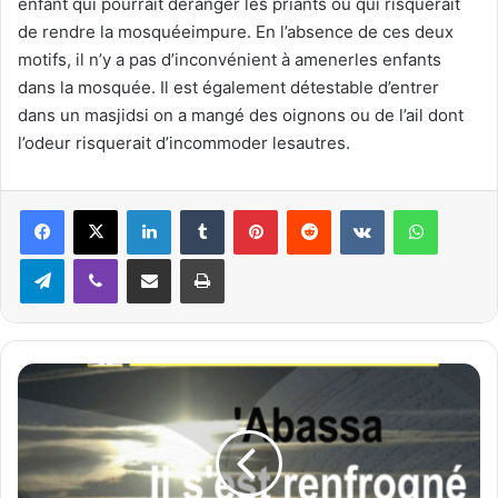
enfant qui pourrait déranger les priants ou qui risquerait
de rendre la mosquéeimpure. En l’absence de ces deux
motifs, il n’y a pas d’inconvénient à amenerles enfants
dans la mosquée. Il est également détestable d’entrer
dans un masjidsi on a mangé des oignons ou de l’ail dont
l’odeur risquerait d’incommoder lesautres.
Linkedin
Tumblr
Pinterest
Reddit
VKontakte
WhatsApp
Telegram
Viber
Partager par email
Imprimer
I
n
t
e
r
p