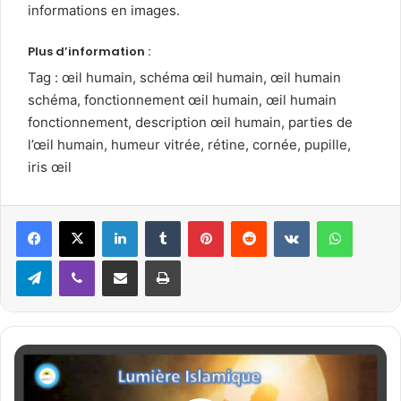
informations en images.
Plus d’information :
Tag : œil humain, schéma œil humain, œil humain
schéma, fonctionnement œil humain, œil humain
fonctionnement, description œil humain, parties de
l’œil humain, humeur vitrée, rétine, cornée, pupille,
iris œil
Linkedin
Tumblr
Pinterest
Reddit
VKontakte
WhatsApp
Telegram
Viber
Partager par email
Imprimer
L
e
s