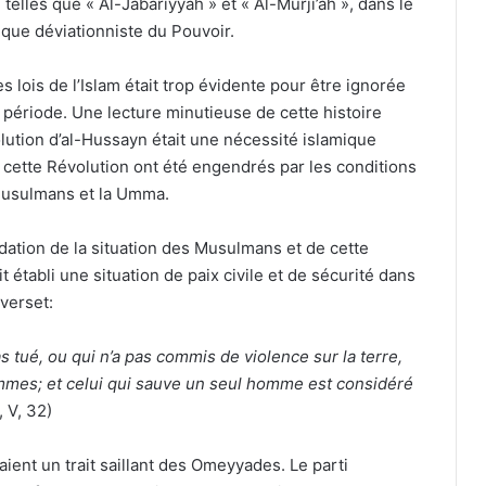
elles que « Al-Jabariyyah » et « Al-Murji’ah », dans le
itique déviationniste du Pouvoir.
 lois de l’Islam était trop évidente pour être ignorée
 période. Une lecture minutieuse de cette histoire
lution d’al-Hussayn était une nécessité islamique
e cette Révolution ont été engendrés par les conditions
 Musulmans et la Umma.
dation de la situation des Musulmans et de cette
t établi une situation de paix civile et de sécurité dans
verset:
 tué, ou qui n’a pas commis de violence sur la terre,
ommes; et celui qui sauve un seul homme est considéré
, V, 32)
uaient un trait saillant des Omeyyades. Le parti