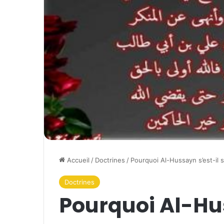
Accueil
/
Doctrines
/
Pourquoi Al-Hussayn s’est-il 
Doctrines
Pourquoi Al-Hus