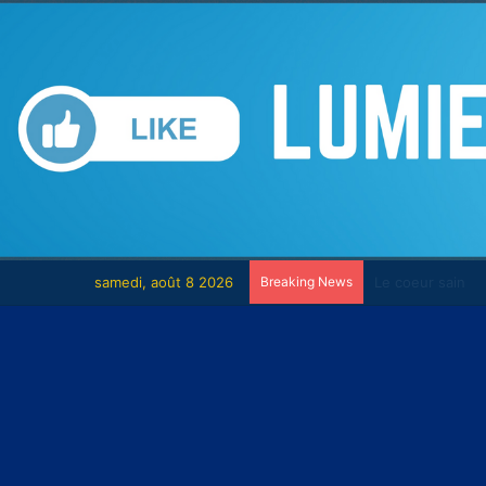
samedi, août 8 2026
Breaking News
Le combat cont