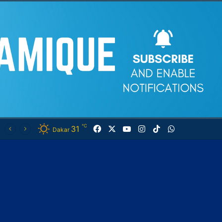
℃
31
Facebook
X
YouTube
Instagram
TikTok
WhatsApp
Dakar