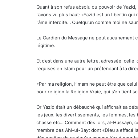
Quant à son refus absolu du pouvoir de Yazid, i
l’avons vu plus haut: «Yazid est un libertin qui
l’âme interdite… Quelqu’un comme moi ne saura
Le Gardien du Message ne peut aucunement con
légitime.
Et c’est dans une autre lettre, adressée, celle-
requises en Islam pour un prétendant à la dire
«Par ma religion, l’Imam ne peut être que celui q
pour religion la Religion Vraie, qui s’en tien
Or Yazid était un débauché qui affichait sa déb
les jeux, les divertissements, les femmes, les
chasse etc… Comment dès lors, al-Hussayn, ce 
membre des Ahl-ul-Bayt dont «Dieu a effacé la s
désignation de quelqu’un comme Yazid pour la d