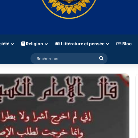
iété
Religion
Littérature et pensée
Bloc
Rechercher