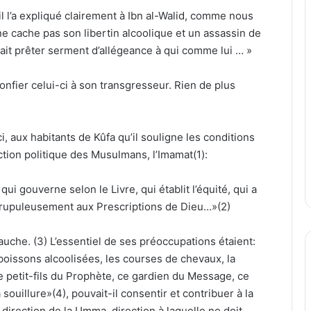
l l’a expliqué clairement à Ibn al-Walid, comme nous
 ne cache pas son libertin alcoolique et un assassin de
it prêter serment d’allégeance à qui comme lui … »
fier celui-ci à son transgresseur. Rien de plus
ci, aux habitants de Kûfa qu’il souligne les conditions
ction politique des Musulmans, l’Imamat(1):
ui gouverne selon le Livre, qui établit l’équité, qui a
t scrupuleusement aux Prescriptions de Dieu…»(2)
auche. (3) L’essentiel de ses préoccupations étaient:
 boissons alcoolisées, les courses de chevaux, la
petit-fils du Prophète, ce gardien du Message, ce
ouillure»(4), pouvait-il consentir et contribuer à la
irection de la Umma, direction à laquelle ne doit