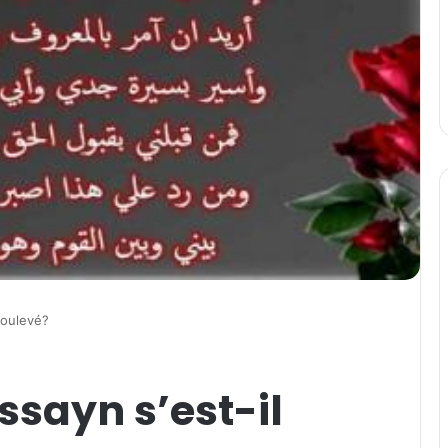
soulevé?
sayn s’est-il