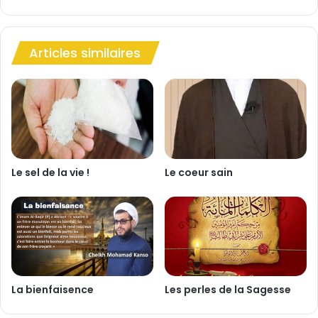
e
e
l
l
’
i
Articles similaires
a
g
f
i
f
o
e
n
c
d
t
e
i
l
o
a
n
s
Le sel de la vie !
Le coeur sain
i
m
p
l
i
c
i
La bienfaisence
Les perles de la Sagesse
t
é