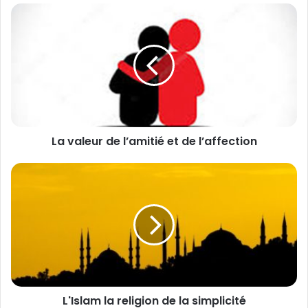
L
a
v
a
l
e
u
r
d
La valeur de l’amitié et de l’affection
e
l
’
L
a
'
m
I
i
s
t
l
i
a
é
m
e
l
t
a
L'Islam la religion de la simplicité
d
r