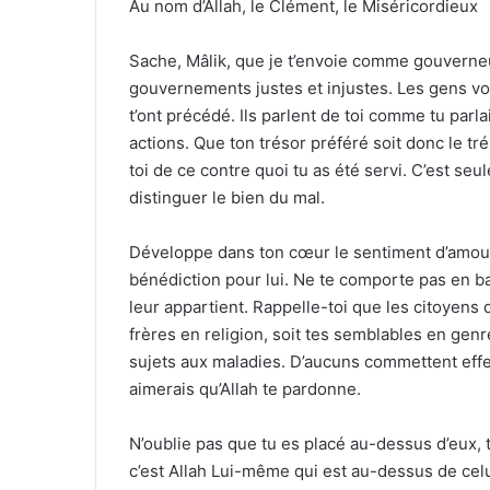
Au nom d’Allah, le Clément, le Miséricordieux
Sache, Mâlik, que je t’envoie comme gouverne
gouvernements justes et injustes. Les gens v
t’ont précédé. Ils parlent de toi comme tu parl
actions. Que ton trésor préféré soit donc le tr
toi de ce contre quoi tu as été servi. C’est se
distinguer le bien du mal.
Développe dans ton cœur le sentiment d’amour 
bénédiction pour lui. Ne te comporte pas en ba
leur appartient. Rappelle-toi que les citoyens d
frères en religion, soit tes semblables en genr
sujets aux maladies. D’aucuns commettent eff
aimerais qu’Allah te pardonne.
N’oublie pas que tu es placé au-dessus d’eux, 
c’est Allah Lui-même qui est au-dessus de celui