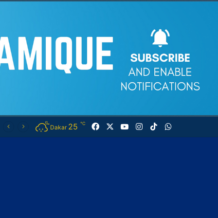
℃
25
Facebook
X
YouTube
Instagram
TikTok
WhatsApp
Dakar