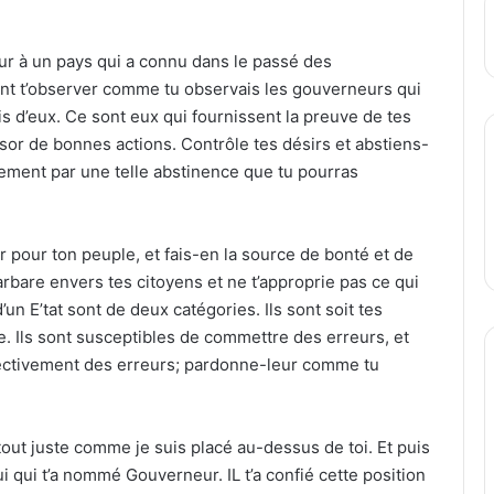
ur à un pays qui a connu dans le passé des
ont t’observer comme tu observais les gouverneurs qui
ais d’eux. Ce sont eux qui fournissent la preuve de tes
ésor de bonnes actions. Contrôle tes désirs et abstiens-
ulement par une telle abstinence que tu pourras
pour ton peuple, et fais-en la source de bonté et de
rbare envers tes citoyens et ne t’approprie pas ce qui
’un E’tat sont de deux catégories. Ils sont soit tes
e. Ils sont susceptibles de commettre des erreurs, et
ectivement des erreurs; pardonne-leur comme tu
tout juste comme je suis placé au-dessus de toi. Et puis
 qui t’a nommé Gouverneur. IL t’a confié cette position