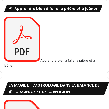
l
e
l
Apprendre bien à faire la prière et à jeûner
i
a
n
h
a
,
l
e
n
o
u
r
r
Apprendre bien à faire la prière et à
i
jeûner
s
s
o
n
LA MAGIE ET L’ASTROLOGIE DANS LA BALANCE DE
LA SCIENCE ET DE LA RELIGION