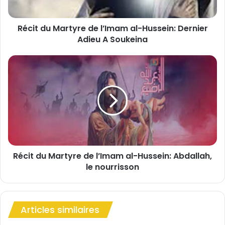
M
a
Récit du Martyre de l’Imam al-Hussein: Dernier
r
Adieu A Soukeina
t
y
r
R
e
é
d
c
e
i
l
t
’
d
I
u
m
M
a
a
m
Récit du Martyre de l’Imam al-Hussein: Abdallah,
r
a
le nourrisson
t
l
y
-
r
H
e
u
Articles similaires
d
s
e