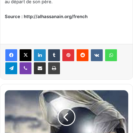
au départ de son père.
Source : http://alhassanain.org/french
Linkedin
Tumblr
Pinterest
Reddit
VKontakte
WhatsApp
Telegram
Viber
Partager par email
Imprimer
R
é
c
i
t
d
u