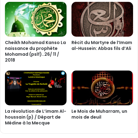
s
l
e
’
i
I
n
m
:
a
D
m
e
a
Cheikh Mohamad Kanso La
Récit du Martyre de l’Imam
r
naissance du prophète
al-Hussein: Abbas fils d’Ali
l
Mohamad (pslf)..26/ 11 /
n
-
2018
i
H
e
u
r
s
A
s
d
e
i
i
e
n
u
:
La révolution de L’imam Al-
Le Mois de Muharram, un
A
A
houssain (p) / Départ de
mois de deuil
S
b
Médine à la Mecque
o
d
u
a
k