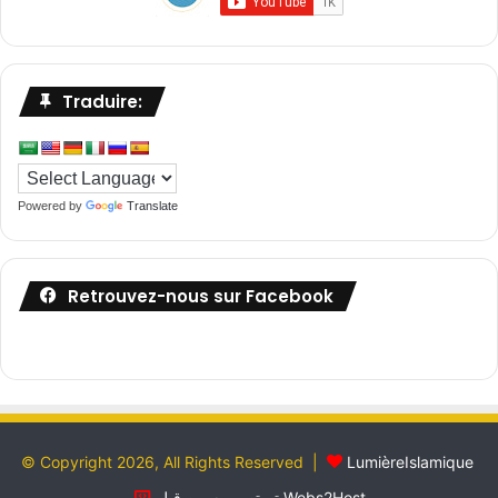
Traduire:
Powered by
Translate
Retrouvez-nous sur Facebook
© Copyright 2026, All Rights Reserved |
LumièreIslamique
تم تصميمه من قِبل Webs2Host