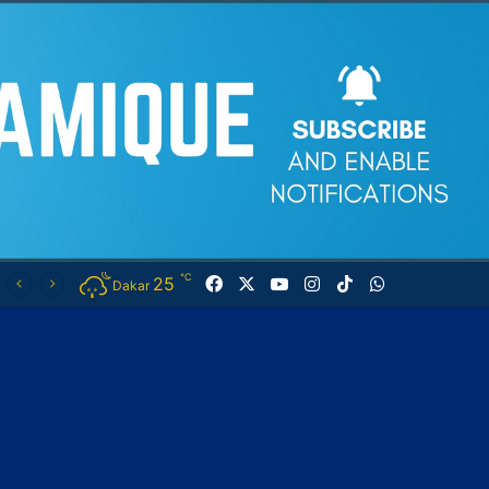
℃
25
Facebook
X
YouTube
Instagram
TikTok
WhatsApp
Dakar