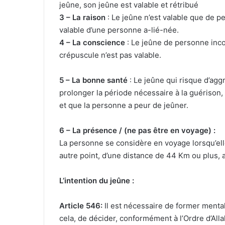
jeûne, son jeûne est valable et rétribué
3 – La rai
s
on
: Le jeûne n’est valable que de p
valable d’une personne a-lié-née.
4 – La conscience
: Le jeûne de personne inco
crépuscule n’est pas valable.
5 – La bon
ne
santé
: Le jeûne qui risque d’agg
prolonger la période nécessaire à la guérison, 
et que la personne a peur de jeûner.­
6 – La pré
s
ence / (ne pa
s ê
tre en voyage) :
La personne se considère en voyage lorsqu’elle
autre point, d’une distance de 44 Km ou plus, a
L’intention du jeûne :
Article 546:
Il est nécessaire de former mental
cela, de décider, conformément à l’Ordre d’All