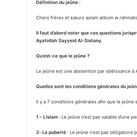
Définition du jeûne :
Chers frères et sœurs aslam alikom w rahmato
Il faut d’abord noter que ces questions j
u
ris
pr
Ayatollah Sayyeid Al-Sistany.
Qu’est-ce que le jeûne ?
Le jeûne est une abstention par obéissance à A
Quelles sont les
c
onditions générales d
u
jeûn
Il y a 7 conditions générales afin que le jeûne s
1 – L’islam
: Le jeûne n’est pas valable d’une
2- La
pu
bert
é
: Le jeûne n’est pas obligatoire 