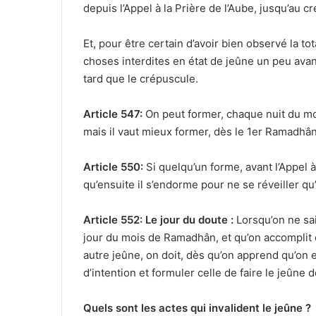
depuis l’Appel à la Prière de l’Aube, jusqu’au c
Et, pour être certain d’avoir bien observé la tot
choses interdites en état de jeûne un peu avant
tard que le crépuscule.
Article 547:
On peut former, chaque nuit du mo
mais il vaut mieux former, dès le 1er Ramadhân,
Article 550:
Si quelqu’un forme, avant l’Appel à 
qu’ensuite il s’endorme pour ne se réveiller qu
Article 552:
Le jour du doute :
Lorsqu’on ne sai
jour du mois de Ramadhân, et qu’on accomplit 
autre jeûne, on doit, dès qu’on apprend qu’on
d’intention et formuler celle de faire le jeûne
Quels sont le
s a
ctes qui invalide
nt
le jeûne ?