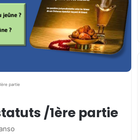
1ère partie
statuts /1ère partie
anso