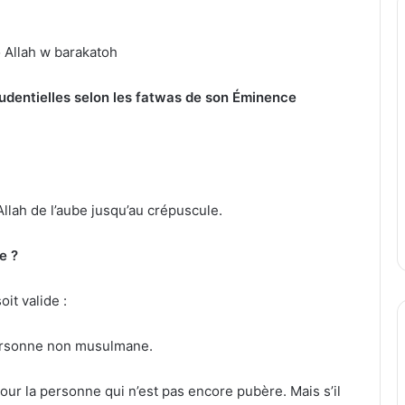
 Allah w barakatoh
u
den
t
ielles selon les fatwas de so
n É
minence
llah de l’aube jusqu’au crépuscule.
e ?
oit valide :
 personne non musulmane.
pour la personne qui n’est pas encore pubère. Mais s’il